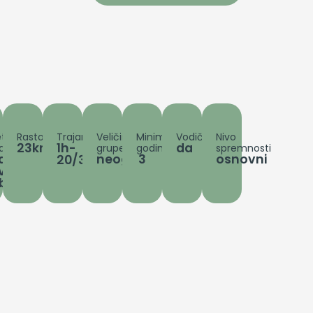
etna
Rastojanje
Trajanje
Veličina
Minimum
Vodič
Nivo
23km
1h-
da
a
grupe
godina
spremnosti
a
neograničeno
3
osnovni
20/30min
vel
bljak)