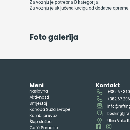
Za voznju je potrebna B kategorija.
Za voznju je uključena kaciga od dodatne opreme k
Foto galerija
Meni
Kontakt
Naslovna
+382 67 310
Aktivnosti
+382 67 206
Smještaj
info@rafting
Konoba Suza Evrope
booking@raf
Kombi prevoz
Ulica Vuka K
Šlep služba
Café Paradiso