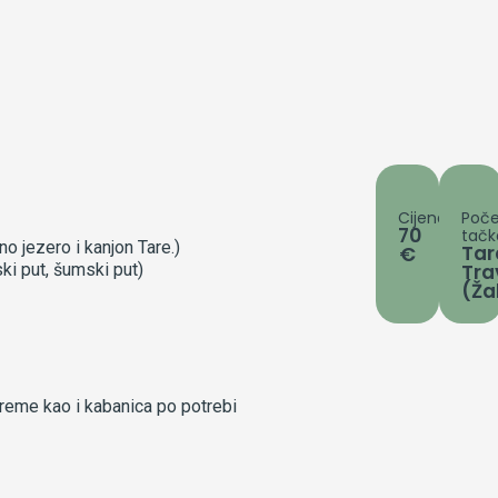
Cijena
Poč
70
tačk
 jezero i kanjon Tare.)
Tar
€
i put, šumski put)
Tra
(Ža
reme kao i kabanica po potrebi