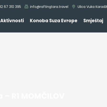
2 67 310 395
info@raftingtara.travel
Ulica Vuka Karadž
Aktivnosti
Konoba Suza Evrope
Smještaj
a – R1 MOMČILOV