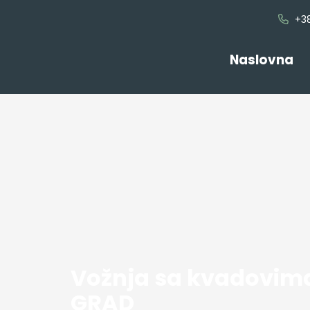
+38
Naslovna
Vožnja sa kvadovim
GRAD