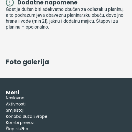
Dodatne napomene
Gost je dužan biti adekvatno obučen za odlazak u planinu,
a to podrazumijeva obaveznu planinarsku obuću, dovoljno
hrane i vode (min 2l), jaknu i dodatnu majicu. Štapovi za
planinu – opcionalno.
Foto galerija
Meni
Naslovna
Aktivnosti
Smještaj
Konoba Suza Evrope
Kombi prevoz
Šlep služba