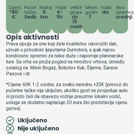
Cijena
Početna
Rastojanje
Trajanje
Veličina
Minimum
Vodič
Nivo
*60
6
4-
da
tačka
grupe
godina
spremno
€
Sedlo
km
5h
do
7
srednji
15
osoba
Opis aktivnosti
Prava opcija za one koji žele kvalitetno iskoristiti dan,
uživati u prirodnim ljepotama Durmitora, a ipak nijesu
kondiciono spremni za neke duže i napornije planinarske
ture. Sa vrha se pruža pogled na mnoštvo vrhova, između
ostalog na: Minin Bogaz, Bobotov Kuk, Šljeme, Šarene
Pasove i dr.
*Cijena: 60€ 1-2 osobe, za svaku narednu +20€ (prevoz do
početne tačke nije uključen, ukoliko gost ne posjeduje auto
ili prosto želi da obavezu vožnje preuzme lokalni vodič,
usluga se dodatno naplaćuje 20 eura što predstavlja cijenu
goriva).
Uključeno
Nije uključeno